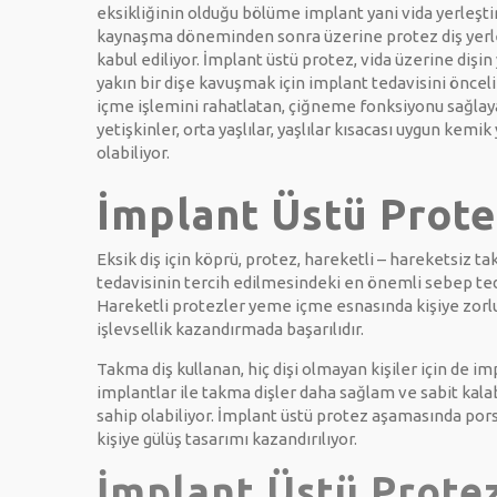
eksikliğinin olduğu bölüme implant yani vida yerleştir
kaynaşma döneminden sonra üzerine protez diş yerleş
kabul ediliyor. İmplant üstü protez, vida üzerine dişin
yakın bir dişe kavuşmak için implant tedavisini öncelik
içme işlemini rahatlatan, çiğneme fonksiyonu sağlayan
yetişkinler, orta yaşlılar, yaşlılar kısacası uygun kem
olabiliyor.
İmplant Üstü Prote
Eksik diş için köprü, protez, hareketli – hareketsiz ta
tedavisinin tercih edilmesindeki en önemli sebep ted
Hareketli protezler yeme içme esnasında kişiye zorlu
işlevsellik kazandırmada başarılıdır.
Takma diş kullanan, hiç dişi olmayan kişiler için de imp
implantlar ile takma dişler daha sağlam ve sabit kalab
sahip olabiliyor. İmplant üstü protez aşamasında por
kişiye gülüş tasarımı kazandırılıyor.
İmplant Üstü Prote