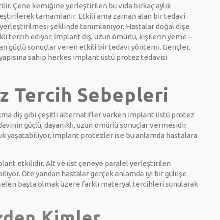
ilir. Çene kemiğine yerleştirilen bu vida birkaç aylık
tirilerek tamamlanır. Etkili ama zaman alan bir tedavi
 yerleştirilmesi şeklinde tanımlanıyor. Hastalar doğal dişe
li tercih ediyor. İmplant diş, uzun ömürlü, kişilerin yeme –
 güçlü sonuçlar veren etkili bir tedavi yöntemi. Gençler,
ik yapısına sahip herkes implant üstü protez tedavisi
z Tercih Sebepleri
kma diş gibi çeşitli alternatifler varken implant üstü protez
avinin güçlü, dayanıklı, uzun ömürlü sonuçlar vermesidir.
k yaşatabiliyor, implant protezler ise bu anlamda hastalara
lant etkilidir. Alt ve üst çeneye paralel yerleştirilen
iliyor. Öte yandan hastalar gerçek anlamda iyi bir gülüşe
selen başta olmak üzere farklı materyal tercihleri sunularak
zden Kimler