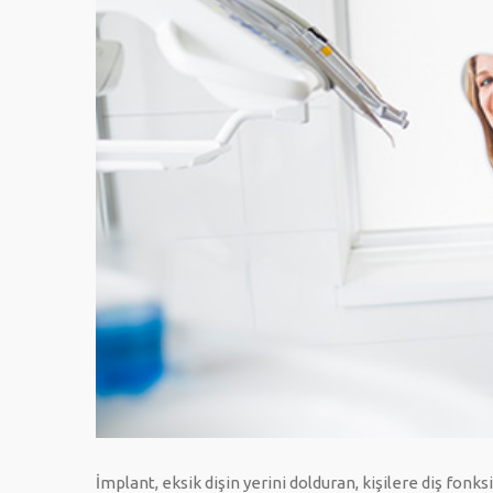
İmplant, eksik dişin yerini dolduran, kişilere diş fonks