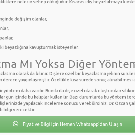
ikliklere nelerin sebep olduğudur. Kısacası diş beyazlatmaya kimle
nginde değişim olanlar,
nlar,
panlar,
ski beyazlığına kavuşturmak isteyenler.
tma Mı Yoksa Diğer Yöntem
zlatma olarak da bilinir. Dişlere özel bir beyazlatma jelinin sürüle
derece yaygınlaşmıştır. Özellikle kısa sürede sonuç alınabilmesi a
 yöntem daha vardır. Bunda da dişe özel olarak oluşturulan silikon k
dar gün içinde bu kalıplar kullanılır. Bazı durumlarda bu yöntem ter
ı dişlerinizde yapılacak inceleme sonucu verebilirsiniz. Dr. Özcan
 bilgi verecektir.
Fiyat ve Bilgi için Hemen Whatsapp'dan Ulaşın