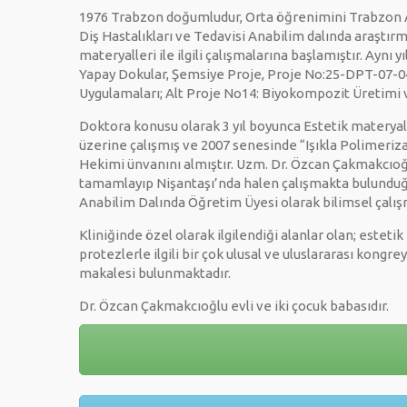
1976 Trabzon doğumludur, Orta öğrenimini Trabzon A
Diş Hastalıkları ve Tedavisi Anabilim dalında araştırm
materyalleri ile ilgili çalışmalarına başlamıştır. Ayn
Yapay Dokular, Şemsiye Proje, Proje No:25-DPT-07-04-0
Uygulamaları; Alt Proje No14: Biyokompozit Üretimi v
Doktora konusu olarak 3 yıl boyunca Estetik materyal
üzerine çalışmış ve 2007 senesinde “Işıkla Polimeriza
Hekimi ünvanını almıştır. Uzm. Dr. Özcan Çakmakcıoğ
tamamlayıp Nişantaşı’nda halen çalışmakta bulunduğu
Anabilim Dalında Öğretim Üyesi olarak bilimsel çalı
Kliniğinde özel olarak ilgilendiği alanlar olan; estet
protezlerle ilgili bir çok ulusal ve uluslararası kong
makalesi bulunmaktadır.
Dr. Özcan Çakmakcıoğlu evli ve iki çocuk babasıdır.