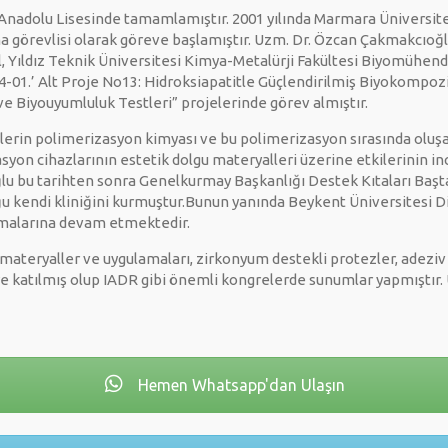
nadolu Lisesinde tamamlamıştır. 2001 yılında Marmara Üniversite
a görevlisi olarak göreve başlamıştır. Uzm. Dr. Özcan Çakmakcıoğlu 
ı yıl, Yıldız Teknik Üniversitesi Kimya-Metalürji Fakültesi Biyomüh
1.’ Alt Proje No13: Hidroksiapatitle Güçlendirilmiş Biyokompozitl
e Biyouyumluluk Testleri” projelerinde görev almıştır.
lerin polimerizasyon kimyası ve bu polimerizasyon sırasında oluşan
syon cihazlarının estetik dolgu materyalleri üzerine etkilerinin i
lu bu tarihten sonra Genelkurmay Başkanlığı Destek Kıtaları Başt
 kendi kliniğini kurmuştur.Bunun yanında Beykent Üniversitesi Diş
şmalarına devam etmektedir.
ik materyaller ve uygulamaları, zirkonyum destekli protezler, adeziv
reye katılmış olup IADR gibi önemli kongrelerde sunumlar yapmıştır.
Hemen Whatsapp'dan Ulaşın