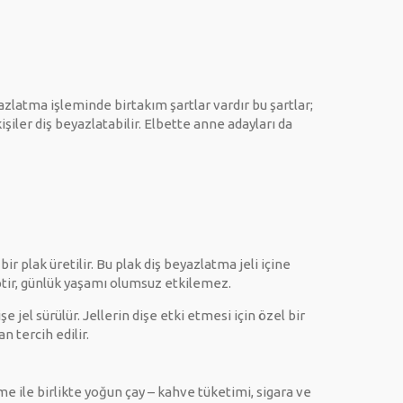
zlatma işleminde birtakım şartlar vardır bu şartlar;
kişiler diş beyazlatabilir. Elbette anne adayları da
r plak üretilir. Bu plak diş beyazlatma jeli içine
ptir, günlük yaşamı olumsuz etkilemez.
 jel sürülür. Jellerin dişe etki etmesi için özel bir
n tercih edilir.
me ile birlikte yoğun çay – kahve tüketimi, sigara ve