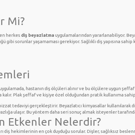
r Mi?
men herkes
diş beyazlatma
uygulamalarından yararlanabiliyor. Beya
çürüğü gibi sorunlar yaşamaması gerekiyor. Sağlıklı diş yapısına sahip 
emleri
ygulamada, hastanın diş ölçüleri alınır ve bu ölçülere uygun şeffaf bi
kalır. Plak şeffaf ve kişiye özel olduğundan pratik kullanıma sahi
zat tedaviyi gerçekleştirir. Beyazlatıcı kimyasallar kullanılarak dişe
eyazlığa ulaşır. Bu yöntem daha seri sonuç almak isteyenler tarafında
n Etkenler Nelerdir?
rı diş hekimlerinin en çok duyduğu sorular. Dişler, sağlıksız beslen