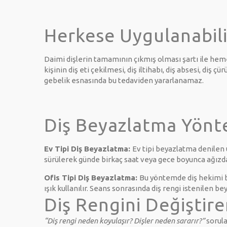
Herkese Uygulanabili
Daimi dişlerin tamamının çıkmış olması şartı ile he
kişinin diş eti çekilmesi, diş iltihabı, diş absesi, diş 
gebelik esnasında bu tedaviden yararlanamaz.
Diş Beyazlatma Yönt
Ev Tipi Diş Beyazlatma:
Ev tipi beyazlatma denilen u
sürülerek günde birkaç saat veya gece boyunca ağızda 
Ofis Tipi Diş Beyazlatma:
Bu yöntemde diş hekimi biz
ışık kullanılır. Seans sonrasında diş rengi istenilen b
Diş Rengini Değiştire
“Diş rengi neden koyulaşır? Dişler neden sararır?”
sorula