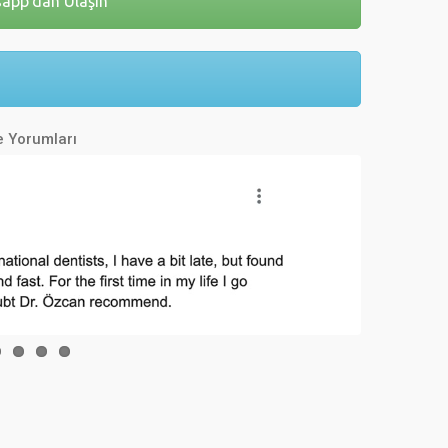
sapp'dan Ulaşın
n
 Yorumları