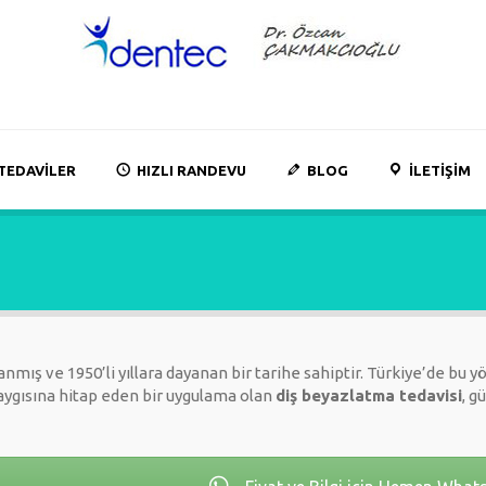
TEDAVILER
HIZLI RANDEVU
BLOG
İLETIŞIM
nmış ve 1950’li yıllara dayanan bir tarihe sahiptir. Türkiye’de bu 
kaygısına hitap eden bir uygulama olan
diş beyazlatma tedavisi
, g