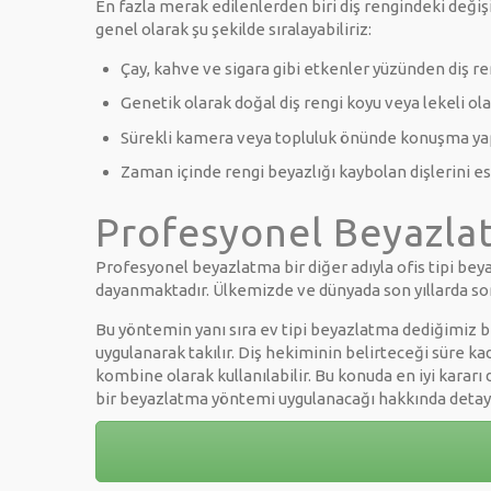
En fazla merak edilenlerden biri diş rengindeki değiş
genel olarak şu şekilde sıralayabiliriz:
Çay, kahve ve sigara gibi etkenler yüzünden diş re
Genetik olarak doğal diş rengi koyu veya lekeli ola
Sürekli kamera veya topluluk önünde konuşma ya
Zaman içinde rengi beyazlığı kaybolan dişlerini e
Profesyonel Beyazla
Profesyonel beyazlatma bir diğer adıyla ofis tipi beya
dayanmaktadır. Ülkemizde ve dünyada son yıllarda son 
Bu yöntemin yanı sıra ev tipi beyazlatma dediğimiz bir
uygulanarak takılır. Diş hekiminin belirteceği süre ka
kombine olarak kullanılabilir. Bu konuda en iyi karar
bir beyazlatma yöntemi uygulanacağı hakkında detaylı