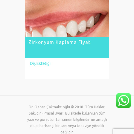
Zirkonyum Kaplama Fiyat
Zirkonyum metal destekli ve metal
desteksiz olmak üzere iki gruba ayrılıyor.
Metal destekli zirkonyum kaplama
dayanıklı olduğu için tercih...
Zirkonyum Kaplama Fiyat
Diş Estetiği
LEARN MORE
Dr. Özcan Çakmakcıoğlu © 2018. Tüm Hakları
Saklıdır.- -Yasal Uyarı: Bu sitede kullanılan tüm
yazı ve görseller tamamen bilgilendirme amaçlı
olup; herhangi bir tanı veya tedaviye yönelik
değildir.