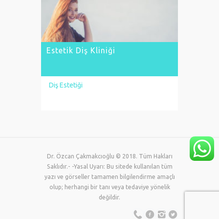
Estetik diş kliniği, yaşadığımız estetik diş
problemlerinde çözüm olabilecek
tedaviler sunan diş sağlığı merkezleridir.
Bu tarz kliniklerde bu...
Estetik Diş Kliniği
Diş Estetiği
LEARN MORE
Dr. Özcan Çakmakcıoğlu © 2018. Tüm Hakları
Saklıdır.- -Yasal Uyarı: Bu sitede kullanılan tüm
yazı ve görseller tamamen bilgilendirme amaçlı
olup; herhangi bir tanı veya tedaviye yönelik
değildir.